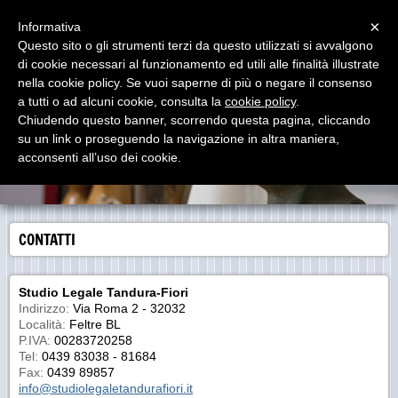
Questo sito usa i cookie per tracciare dati statistici
CHIUDI [X]
Menu
×
Informativa
Questo sito o gli strumenti terzi da questo utilizzati si avvalgono
Studio Legale Tandura - Fiori
di cookie necessari al funzionamento ed utili alle finalità illustrate
nella cookie policy. Se vuoi saperne di più o negare il consenso
a tutti o ad alcuni cookie, consulta la
cookie policy
.
Chiudendo questo banner, scorrendo questa pagina, cliccando
su un link o proseguendo la navigazione in altra maniera,
acconsenti all’uso dei cookie.
CONTATTI
Studio Legale Tandura-Fiori
Indirizzo:
Via Roma 2 - 32032
Località:
Feltre BL
P.IVA:
00283720258
Tel:
0439 83038 - 81684
Fax:
0439 89857
info@studiolegaletandurafiori.it